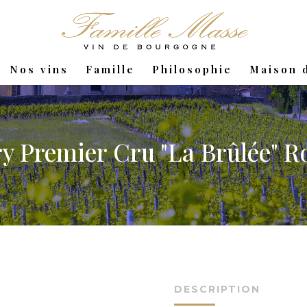
Nos vins
Famille
Philosophie
Maison d
ry Premier Cru "La Brûlée" R
DESCRIPTION