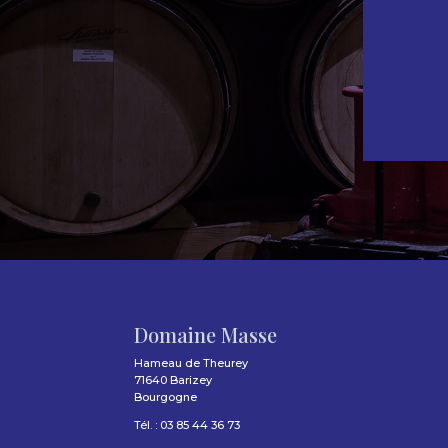
Domaine Masse
Hameau de Theurey
71640 Barizey
Bourgogne
Tél. : 03 85 44 36 73