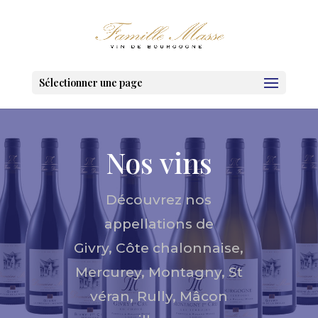
Sélectionner une page
Nos vins
Découvrez nos
appellations de
Givry, Côte chalonnaise,
Mercurey, Montagny, St
véran, Rully, Mâcon